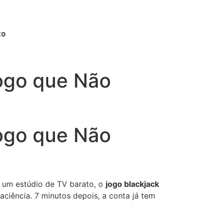
to
Jogo que Não
Jogo que Não
de um estúdio de TV barato, o
jogo blackjack
ciência. 7 minutos depois, a conta já tem