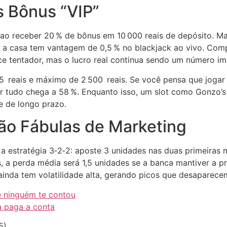
 Bônus “VIP”
o receber 20 % de bônus em 10 000 reais de depósito. Mas
 a casa tem vantagem de 0,5 % no blackjack ao vivo. Com
ce tentador, mas o lucro real continua sendo um número im
 reais e máximo de 2 500 reais. Se você pensa que jogar 
r tudo chega a 58 %. Enquanto isso, um slot como Gonzo’s 
e de longo prazo.
ão Fábulas de Marketing
e a estratégia 3‑2‑2: aposte 3 unidades nas duas primeiras 
, a perda média será 1,5 unidades se a banca mantiver a p
ainda tem volatilidade alta, gerando picos que desaparec
e ninguém te contou
ca paga a conta
5)