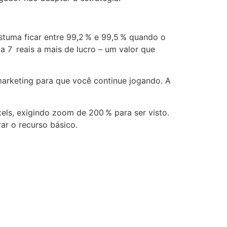
tuma ficar entre 99,2 % e 99,5 % quando o
 7 reais a mais de lucro – um valor que
 marketing para que você continue jogando. A
xels, exigindo zoom de 200 % para ser visto.
r o recurso básico.
24 © LP Medical – Todos direitos reservados