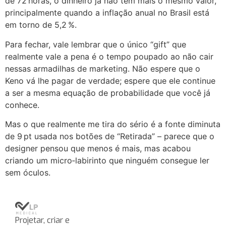
de 72 horas, o dinheiro já não tem mais o mesmo valor,
principalmente quando a inflação anual no Brasil está
em torno de 5,2 %.
Para fechar, vale lembrar que o único “gift” que
realmente vale a pena é o tempo poupado ao não cair
nessas armadilhas de marketing. Não espere que o
Keno vá lhe pagar de verdade; espere que ele continue
a ser a mesma equação de probabilidade que você já
conhece.
Mas o que realmente me tira do sério é a fonte diminuta
de 9 pt usada nos botões de “Retirada” – parece que o
designer pensou que menos é mais, mas acabou
criando um micro‑labirinto que ninguém consegue ler
sem óculos.
Copyright 2024 © LP Medical
– Todos direitos reservados
Projetar, criar e