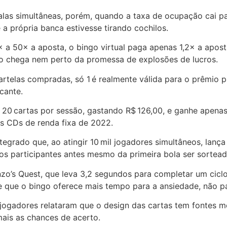
las simultâneas, porém, quando a taxa de ocupação cai pa
a própria banca estivesse tirando cochilos.
 a 50× a aposta, o bingo virtual paga apenas 1,2× a apost
ão chega nem perto da promessa de explosões de lucros.
cartelas compradas, só 1 é realmente válida para o prêmio 
cante.
20 cartas por sessão, gastando R$ 126,00, e ganhe apena
dos CDs de renda fixa de 2022.
tegrado que, ao atingir 10 mil jogadores simultâneos, lanç
os participantes antes mesmo da primeira bola ser sortead
o’s Quest, que leva 3,2 segundos para completar um ciclo
 que o bingo oferece mais tempo para a ansiedade, não pa
ogadores relataram que o design das cartas tem fontes meno
ais as chances de acerto.