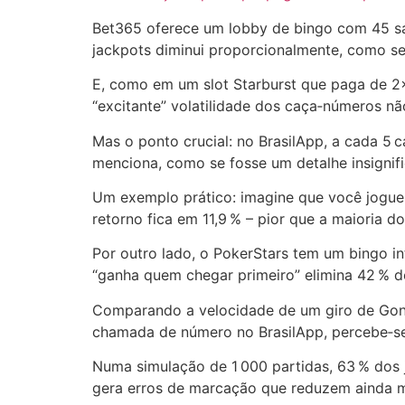
Bet365 oferece um lobby de bingo com 45 sa
jackpots diminui proporcionalmente, como se 
E, como em um slot Starburst que paga de 2×
“excitante” volatilidade dos caça‑números n
Mas o ponto crucial: no BrasilApp, a cada 5 
menciona, como se fosse um detalhe insignifi
Um exemplo prático: imagine que você jogue 
retorno fica em 11,9 % – pior que a maioria 
Por outro lado, o PokerStars tem um bingo in
“ganha quem chegar primeiro” elimina 42 % d
Comparando a velocidade de um giro de Gonz
chamada de número no BrasilApp, percebe‑se
Numa simulação de 1 000 partidas, 63 % dos j
gera erros de marcação que reduzem ainda m