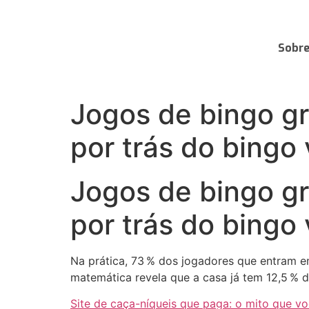
Sobre
Jogos de bingo gr
por trás do bingo 
Jogos de bingo gr
por trás do bingo 
Na prática, 73 % dos jogadores que entram 
matemática revela que a casa já tem 12,5 % 
Site de caça-níqueis que paga: o mito que voc