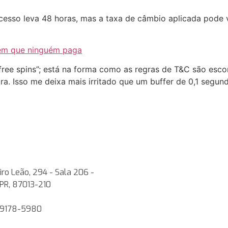
esso leva 48 horas, mas a taxa de câmbio aplicada pode 
agem que ninguém paga
free spins”; está na forma como as regras de T&C são escon
ura. Isso me deixa mais irritado que um buffer de 0,1 segu
Copyright 20
iro Leão, 294 - Sala 206 -
 PR, 87013-210
99178-5980