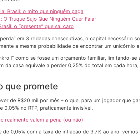
al Brasil: o mito que ninguém paga
o: O Truque Sujo Que Ninguém Quer Falar
asil: o “presente” que sai caro
s perda” em 3 rodadas consecutivas, o capital necessário 
mente a mesma probabilidade de encontrar um unicórnio e
kroll” como se fosse um orçamento familiar, limitando-se 
da casa equivale a perder 0,25% do total em cada hora, 
 o que promete
over de R$20 mil por mês – o que, para um jogador que ga
0,05% no RTP, praticamente invisível.
ue realmente valem a pena (ou não)
 de 0,05% com a taxa de inflação de 3,7% ao ano, vemos 