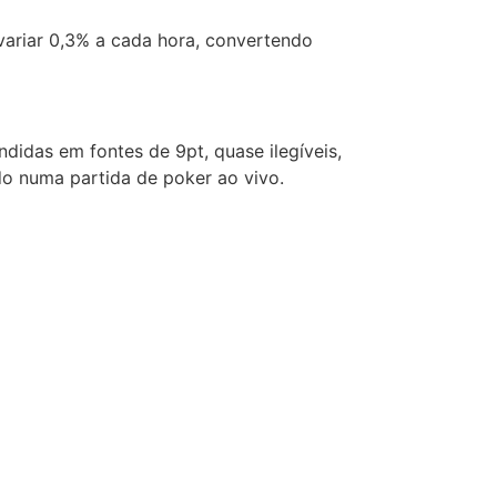
variar 0,3% a cada hora, convertendo
didas em fontes de 9pt, quase ilegíveis,
ndo numa partida de poker ao vivo.
24 © LP Medical – Todos direitos reservados