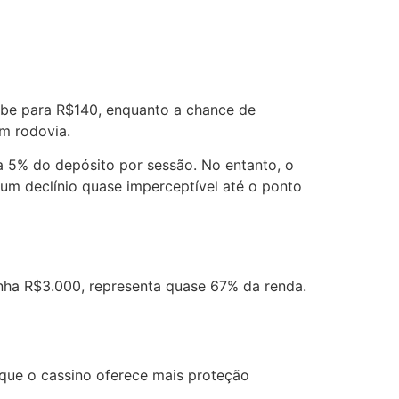
sobe para R$140, enquanto a chance de
m rodovia.
a 5% do depósito por sessão. No entanto, o
um declínio quase imperceptível até o ponto
nha R$3.000, representa quase 67% da renda.
que o cassino oferece mais proteção