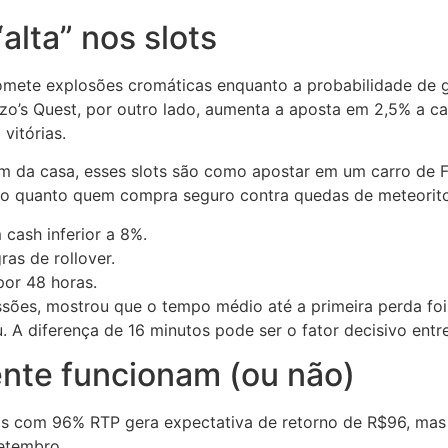
“alta” nos slots
promete explosões cromáticas enquanto a probabilidade de
zo’s Quest, por outro lado, aumenta a aposta em 2,5% a c
vitórias.
 da casa, esses slots são como apostar em um carro de F
ado quanto quem compra seguro contra quedas de meteorito
cash inferior a 8%.
ras de rollover.
por 48 horas.
sões, mostrou que o tempo médio até a primeira perda foi 
 A diferença de 16 minutos pode ser o fator decisivo entre
ente funcionam (ou não)
s com 96% RTP gera expectativa de retorno de R$96, mas 
etembro.