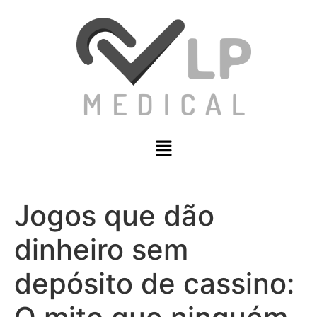
Jogos que dão
dinheiro sem
depósito de cassino: