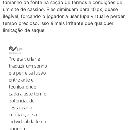
tamanho da fonte na seção de termos e condições de
um site de cassino. Eles diminuem para 10 px, quase
ilegível, forçando o jogador a usar lupa virtual e perder
tempo precioso. Isso é mais irritante que qualquer
limitação de saque.
Copyright 2024 © LP Medical
– Todos direitos reservados
Projetar, criar e
traduzir um sonho
é a perfeita fusão
entre arte e
técnica, onde
cada ajuste tem o
potencial de
restaurar a
confiança e a
individualidade do
paciente.