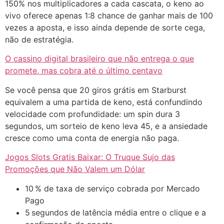
150% nos multiplicadores a cada cascata, o keno ao
vivo oferece apenas 1:8 chance de ganhar mais de 100
vezes a aposta, e isso ainda depende de sorte cega,
não de estratégia.
O cassino digital brasileiro que não entrega o que
promete, mas cobra até o último centavo
Se você pensa que 20 giros grátis em Starburst
equivalem a uma partida de keno, está confundindo
velocidade com profundidade: um spin dura 3
segundos, um sorteio de keno leva 45, e a ansiedade
cresce como uma conta de energia não paga.
Jogos Slots Gratis Baixar: O Truque Sujo das
Promoções que Não Valem um Dólar
10 % de taxa de serviço cobrada por Mercado
Pago
5 segundos de latência média entre o clique e a