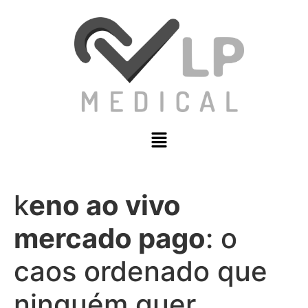
k
eno ao vivo
mercado pago
: o
caos ordenado que
ninguém quer