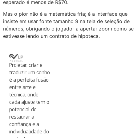
esperado é menos de R$70.
Mas o pior não é a matemática fria; é a interface que
insiste em usar fonte tamanho 9 na tela de seleção de
números, obrigando o jogador a apertar zoom como se
estivesse lendo um contrato de hipoteca.
Copyright 2024 © LP Medical
– Todos direitos reservados
Projetar, criar e
traduzir um sonho
é a perfeita fusão
entre arte e
técnica, onde
cada ajuste tem o
potencial de
restaurar a
confiança e a
individualidade do