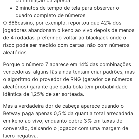
confirmação da aposta
2 minutos de tempo de tela para observar o
quadro completo de números
O 888casino, por exemplo, reportou que 42% dos
jogadores abandonam o keno ao vivo depois de menos
de 4 rodadas, preferindo voltar ao blackjack onde o
risco pode ser medido com cartas, não com números
aleatórios.
Porque o número 7 aparece em 14% das combinações
vencedoras, alguns fãs ainda tentam criar padrões, mas
o algoritmo do provedor de RNG (gerador de números
aleatórios) garante que cada bola tem probabilidade
idêntica de 1,25% de ser sorteada.
Mas a verdadeira dor de cabeça aparece quando o
Betway paga apenas 0,5 % da quantia total arrecadada
em keno ao vivo, enquanto cobre 3 % em taxas de
conversão, deixando o jogador com uma margem de
lucro negativa.