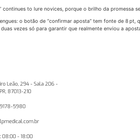
s” continues to lure novices, porque o brilho da promessa s
ngues: o botão de “confirmar aposta” tem fonte de 8 pt, q
e duas vezes só para garantir que realmente enviou a apost
Copyright 20
iro Leão, 294 - Sala 206 -
 PR, 87013-210
99178-5980
pmedical.com.br
t 08:00 - 18:00