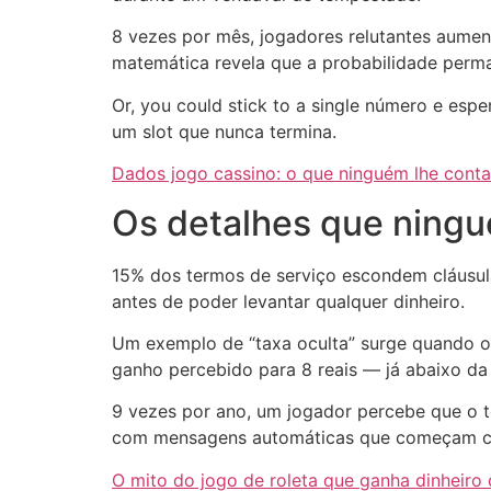
8 vezes por mês, jogadores relutantes aument
matemática revela que a probabilidade perman
Or, you could stick to a single número e espe
um slot que nunca termina.
Dados jogo cassino: o que ninguém lhe conta
Os detalhes que ningu
15% dos termos de serviço escondem cláusul
antes de poder levantar qualquer dinheiro.
Um exemplo de “taxa oculta” surge quando o 
ganho percebido para 8 reais — já abaixo da
9 vezes por ano, um jogador percebe que o t
com mensagens automáticas que começam co
O mito do jogo de roleta que ganha dinheiro 