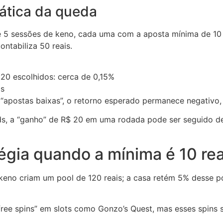
ática da queda
5 sessões de keno, cada uma com a aposta mínima de 10 re
ntabiliza 50 reais.
20 escolhidos: cerca de 0,15%
is
apostas baixas”, o retorno esperado permanece negativo,
ds, a “ganho” de R$ 20 em uma rodada pode ser seguido d
égia quando a mínima é 10 rea
no criam um pool de 120 reais; a casa retém 5% desse pool
ree spins” em slots como Gonzo’s Quest, mas esses spins 