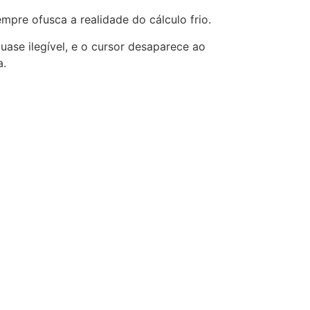
empre ofusca a realidade do cálculo frio.
uase ilegível, e o cursor desaparece ao
a.
24 © LP Medical – Todos direitos reservados