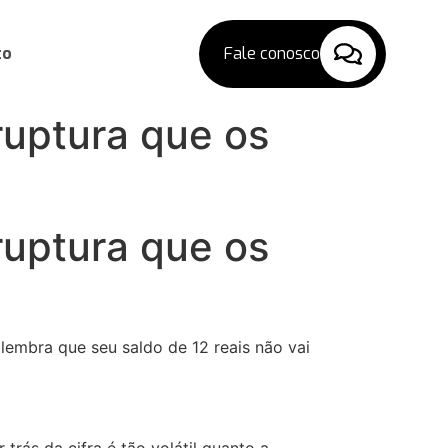
Fale conosco
to
ruptura que os
ruptura que os
 lembra que seu saldo de 12 reais não vai
ás da cifra é tão volátil quanto a