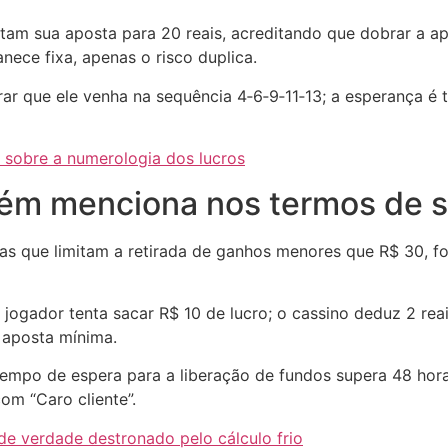
am sua aposta para 20 reais, acreditando que dobrar a apo
ece fixa, apenas o risco duplica.
rar que ele venha na sequência 4‑6‑9‑11‑13; a esperança é 
 sobre a numerologia dos lucros
ém menciona nos termos de s
as que limitam a retirada de ganhos menores que R$ 30, f
jogador tenta sacar R$ 10 de lucro; o cassino deduz 2 re
 aposta mínima.
empo de espera para a liberação de fundos supera 48 hora
m “Caro cliente”.
de verdade destronado pelo cálculo frio