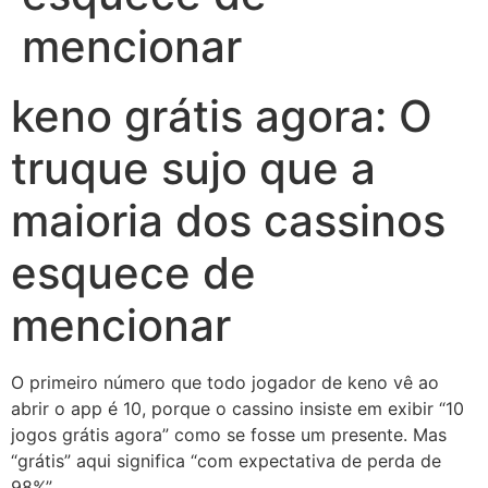
mencionar
keno grátis agora: O
truque sujo que a
maioria dos cassinos
esquece de
mencionar
O primeiro número que todo jogador de keno vê ao
abrir o app é 10, porque o cassino insiste em exibir “10
jogos grátis agora” como se fosse um presente. Mas
“grátis” aqui significa “com expectativa de perda de
98%”.