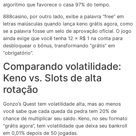
algoritmo que favorece o casa 97% do tempo.
888casino, por outro lado, exibe a palavra “free” em
letras maiúsculas quando lança keno grátis agora, como
se a palavra fosse um selo de aprovação oficial. O jogo
ainda exige que você tenha 12 × R$ 1 na conta para
desbloquear o bônus, transformando “grátis” em
“obrigatório”.
Comparando volatilidade:
Keno vs. Slots de alta
rotação
Gonzo’s Quest tem volatilidade alta, mas ao menos
você sabe que cada queda da pedra tem 20% de
chance de multiplicar seu saldo. Keno, no seu formato
“grátis agora”, tem volatilidade que deixa seu bankroll
em 0,01% depois de 50 jogadas.