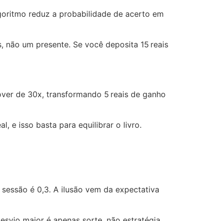
oritmo reduz a probabilidade de acerto em
, não um presente. Se você deposita 15 reais
over de 30x, transformando 5 reais de ganho
 e isso basta para equilibrar o livro.
sessão é 0,3. A ilusão vem da expectativa
esvio maior é apenas sorte, não estratégia.