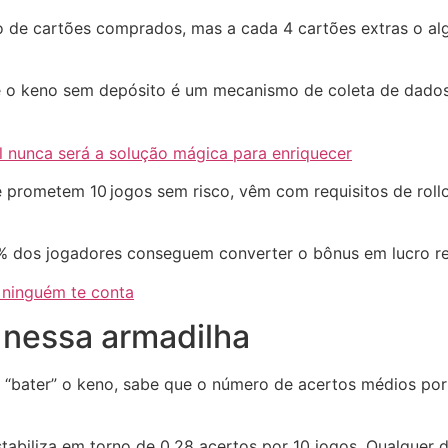
 de cartões comprados, mas a cada 4 cartões extras o alg
que o keno sem depósito é um mecanismo de coleta de dados
l nunca será a solução mágica para enriquecer
 prometem 10 jogos sem risco, vêm com requisitos de roll
 % dos jogadores conseguem converter o bônus em lucro real,
e ninguém te conta
 nessa armadilha
 “bater” o keno, sabe que o número de acertos médios por 
stabiliza em torno de 0,28 acertos por 10 jogos. Qualquer d