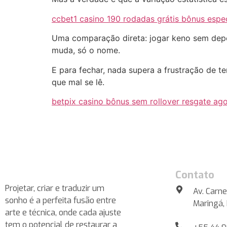
ccbet1 casino 190 rodadas grátis bônus especi
Uma comparação direta: jogar keno sem depó
muda, só o nome.
E para fechar, nada supera a frustração de te
que mal se lê.
betpix casino bônus sem rollover resgate ago
Contato
Projetar, criar e traduzir um
Av. Carne
sonho é a perfeita fusão entre
Maringá,
arte e técnica, onde cada ajuste
tem o potencial de restaurar a