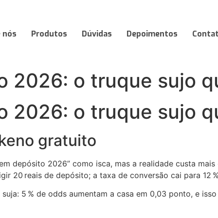
 nós
Produtos
Dúvidas
Depoimentos
Conta
 2026: o truque sujo q
 2026: o truque sujo q
 keno gratuito
sem depósito 2026” como isca, mas a realidade custa mais
gir 20 reais de depósito; a taxa de conversão cai para 12 
suja: 5 % de odds aumentam a casa em 0,03 ponto, e isso 