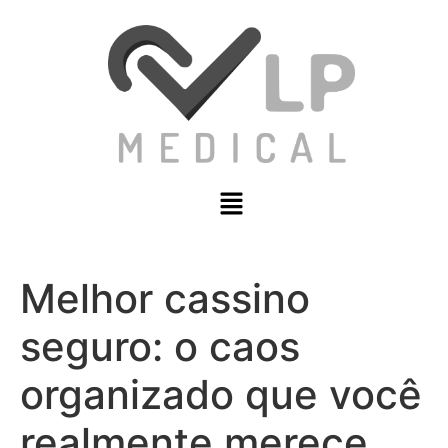
Melhor cassino
seguro: o caos
organizado que você
realmente merece