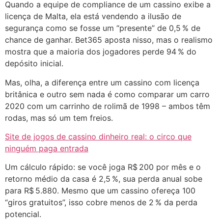
Quando a equipe de compliance de um cassino exibe a
licença de Malta, ela está vendendo a ilusão de
segurança como se fosse um “presente” de 0,5 % de
chance de ganhar. Bet365 aposta nisso, mas o realismo
mostra que a maioria dos jogadores perde 94 % do
depósito inicial.
Mas, olha, a diferença entre um cassino com licença
britânica e outro sem nada é como comparar um carro
2020 com um carrinho de rolimã de 1998 – ambos têm
rodas, mas só um tem freios.
Site de jogos de cassino dinheiro real: o circo que
ninguém paga entrada
Um cálculo rápido: se você joga R$ 200 por mês e o
retorno médio da casa é 2,5 %, sua perda anual sobe
para R$ 5.880. Mesmo que um cassino ofereça 100
“giros gratuitos”, isso cobre menos de 2 % da perda
potencial.