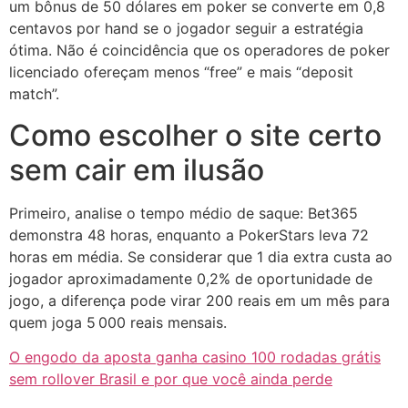
um bônus de 50 dólares em poker se converte em 0,8
centavos por hand se o jogador seguir a estratégia
ótima. Não é coincidência que os operadores de poker
licenciado ofereçam menos “free” e mais “deposit
match”.
Como escolher o site certo
sem cair em ilusão
Primeiro, analise o tempo médio de saque: Bet365
demonstra 48 horas, enquanto a PokerStars leva 72
horas em média. Se considerar que 1 dia extra custa ao
jogador aproximadamente 0,2% de oportunidade de
jogo, a diferença pode virar 200 reais em um mês para
quem joga 5 000 reais mensais.
O engodo da aposta ganha casino 100 rodadas grátis
sem rollover Brasil e por que você ainda perde