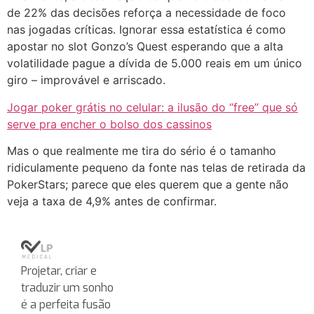
de 22% das decisões reforça a necessidade de foco
nas jogadas críticas. Ignorar essa estatística é como
apostar no slot Gonzo’s Quest esperando que a alta
volatilidade pague a dívida de 5.000 reais em um único
giro – improvável e arriscado.
Jogar poker grátis no celular: a ilusão do “free” que só
serve pra encher o bolso dos cassinos
Mas o que realmente me tira do sério é o tamanho
ridiculamente pequeno da fonte nas telas de retirada da
PokerStars; parece que eles querem que a gente não
veja a taxa de 4,9% antes de confirmar.
Copyright 2024 © LP Medical
– Todos direitos reservados
Projetar, criar e
traduzir um sonho
é a perfeita fusão