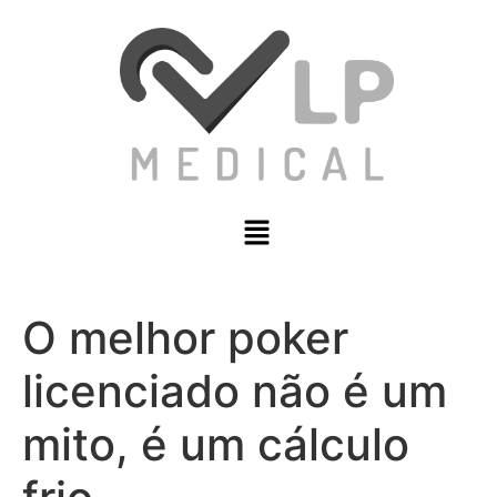
O melhor poker
licenciado não é um
mito, é um cálculo