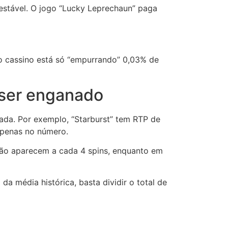
estável. O jogo “Lucky Leprechaun” paga
 o cassino está só “empurrando” 0,03% de
m ser enganado
hada. Por exemplo, “Starburst” tem RTP de
apenas no número.
ção aparecem a cada 4 spins, enquanto em
 média histórica, basta dividir o total de