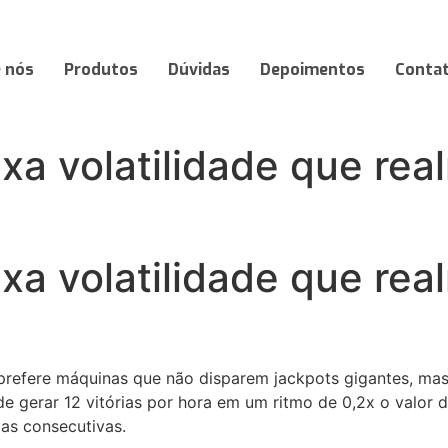
 nós
Produtos
Dúvidas
Depoimentos
Conta
ixa volatilidade que r
ixa volatilidade que r
prefere máquinas que não disparem jackpots gigantes, mas
e gerar 12 vitórias por hora em um ritmo de 0,2x o valor d
as consecutivas.