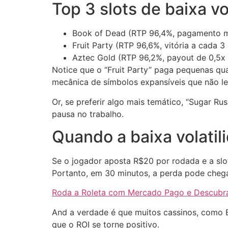
Top 3 slots de baixa v
Book of Dead (RTP 96,4%, pagamento m
Fruit Party (RTP 96,6%, vitória a cada 3 
Aztec Gold (RTP 96,2%, payout de 0,5x
Notice que o “Fruit Party” paga pequenas q
mecânica de símbolos expansíveis que não le
Or, se preferir algo mais temático, “Sugar 
pausa no trabalho.
Quando a baixa volati
Se o jogador aposta R$20 por rodada e a slo
Portanto, em 30 minutos, a perda pode cheg
Roda a Roleta com Mercado Pago e Descubr
And a verdade é que muitos cassinos, como Be
que o ROI se torne positivo.