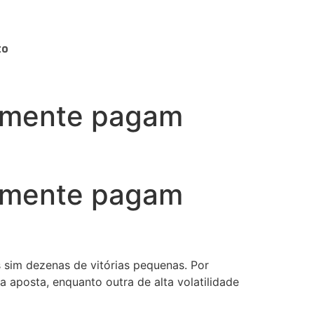
to
ealmente pagam
ealmente pagam
 sim dezenas de vitórias pequenas. Por
a aposta, enquanto outra de alta volatilidade