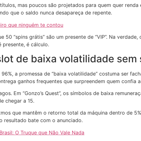
títulos, mas poucos são projetados para quem quer renda 
indo que o saldo nunca desapareça de repente.
iro que ninguém te contou
e 50 “spins grátis” são um presente de “VIP”. Na verdade,
 presente, é cálculo.
lot de baixa volatilidade se
e 96%, a promessa de “baixa volatilidade” costuma ser fac
m entrega ganhos frequentes que surpreendem quem confia 
pagos. Em “Gonzo’s Quest”, os símbolos de baixa remunera
e chegar a 15.
mos que mantêm o retorno total da máquina dentro de 5% da
 o resultado bate com o anunciado.
Brasil: O Truque que Não Vale Nada