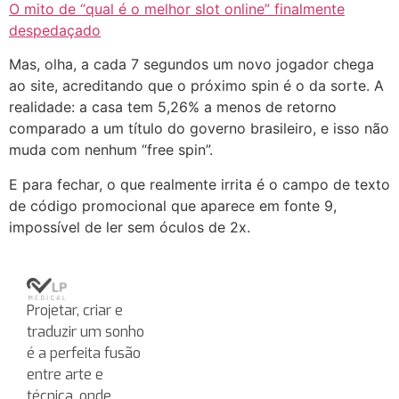
O mito de “qual é o melhor slot online” finalmente
despedaçado
Mas, olha, a cada 7 segundos um novo jogador chega
ao site, acreditando que o próximo spin é o da sorte. A
realidade: a casa tem 5,26% a menos de retorno
comparado a um título do governo brasileiro, e isso não
muda com nenhum “free spin”.
E para fechar, o que realmente irrita é o campo de texto
de código promocional que aparece em fonte 9,
impossível de ler sem óculos de 2x.
Copyright 2024 © LP Medical
– Todos direitos reservados
Projetar, criar e
traduzir um sonho
é a perfeita fusão
entre arte e
técnica, onde