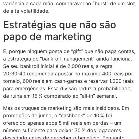
variância a cada mão, comparável ao “burst” de um slot
de alta volatilidade.
Estratégias que não são
papo de marketing
E, porque ninguém gosta de “gift” que não paga contas,
a estratégia de “bankroll management” ainda funciona.
Se seu bankroll inicial é de 2.000 reais, a regra
20‑30‑40 recomenda apostar no máximo 400 reais por
torneio, 600 reais em cash‑games e reservar 1.000 reais
para emergências. Essa divisão reduz a probabilidade
de ruína em 15 % comparado ao “all‑in” semanal.
Mas os truques de marketing são mais insidiosos. Em
promoções de junho, o “cashback” de 10 % foi
oferecido apenas após 5 mil reais em perdas – um
número suficiente para deixar 70 % dos jogadores
desistindo antes de perceber o benefício. Enquanto