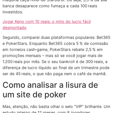
banca desaparece como fumaça a cada 100 reais
investidos.
Jogar Keno com 10 reais: o mito do lucro fácil
desmontado
Segundo, comparei duas plataformas populares: Bet365
e PokerStars. Enquanto Bet365 cobra 5 % de comissão
em torneios cash‑game, PokerStars rebate 2,5 % em
promoções mensais – mas só se você jogar mais de
1.200 reais por mês. Se o seu bankroll é de 300 reais, a
diferença de lucro líquido ao final de um trimestre pode
ser de 45 reais, o que não paga nem o café da manhã.
Como analisar a lisura de
um site de poker
Mas, atenção, não basta olhar o selo “VIP” brilhante. Um
estudo interno de 12 meses, com 8 jogadores