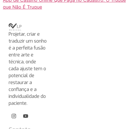
que Não É Truque
Copyright 2024 © LP Medical
– Todos direitos reservados
Projetar, criar e
traduzir um sonho
é a perfeita fusão
entre arte e
técnica, onde
cada ajuste tem o
potencial de
restaurar a
confiança e a
individualidade do
paciente.