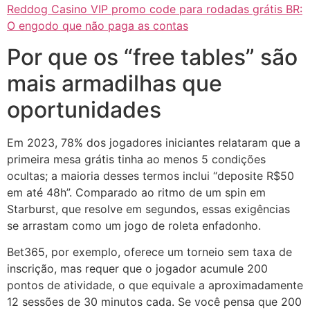
Reddog Casino VIP promo code para rodadas grátis BR:
O engodo que não paga as contas
Por que os “free tables” são
mais armadilhas que
oportunidades
Em 2023, 78% dos jogadores iniciantes relataram que a
primeira mesa grátis tinha ao menos 5 condições
ocultas; a maioria desses termos inclui “deposite R$50
em até 48h”. Comparado ao ritmo de um spin em
Starburst, que resolve em segundos, essas exigências
se arrastam como um jogo de roleta enfadonho.
Bet365, por exemplo, oferece um torneio sem taxa de
inscrição, mas requer que o jogador acumule 200
pontos de atividade, o que equivale a aproximadamente
12 sessões de 30 minutos cada. Se você pensa que 200