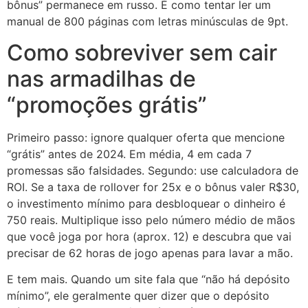
bônus” permanece em russo. É como tentar ler um
manual de 800 páginas com letras minúsculas de 9pt.
Como sobreviver sem cair
nas armadilhas de
“promoções grátis”
Primeiro passo: ignore qualquer oferta que mencione
“grátis” antes de 2024. Em média, 4 em cada 7
promessas são falsidades. Segundo: use calculadora de
ROI. Se a taxa de rollover for 25x e o bônus valer R$30,
o investimento mínimo para desbloquear o dinheiro é
750 reais. Multiplique isso pelo número médio de mãos
que você joga por hora (aprox. 12) e descubra que vai
precisar de 62 horas de jogo apenas para lavar a mão.
E tem mais. Quando um site fala que “não há depósito
mínimo”, ele geralmente quer dizer que o depósito