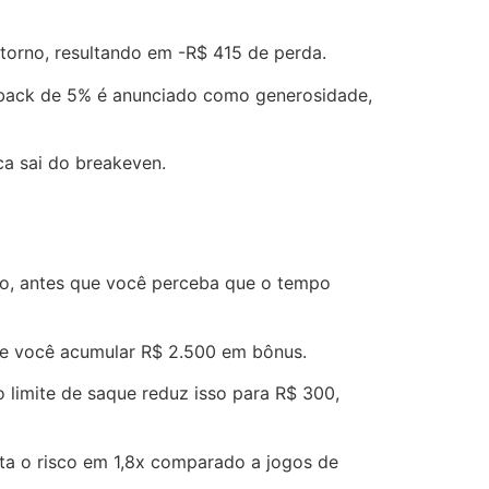
orno, resultando em -R$ 415 de perda.
shback de 5% é anunciado como generosidade,
ca sai do breakeven.
tro, antes que você perceba que o tempo
 se você acumular R$ 2.500 em bônus.
 limite de saque reduz isso para R$ 300,
ta o risco em 1,8x comparado a jogos de