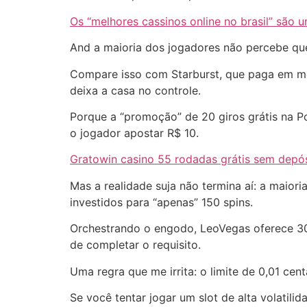
Os “melhores cassinos online no brasil” são 
And a maioria dos jogadores não percebe que
Compare isso com Starburst, que paga em méd
deixa a casa no controle.
Porque a “promoção” de 20 giros grátis na P
o jogador apostar R$ 10.
Gratowin casino 55 rodadas grátis sem depós
Mas a realidade suja não termina aí: a maior
investidos para “apenas” 150 spins.
Orchestrando o engodo, LeoVegas oferece 30
de completar o requisito.
Uma regra que me irrita: o limite de 0,01 ce
Se você tentar jogar um slot de alta volatil