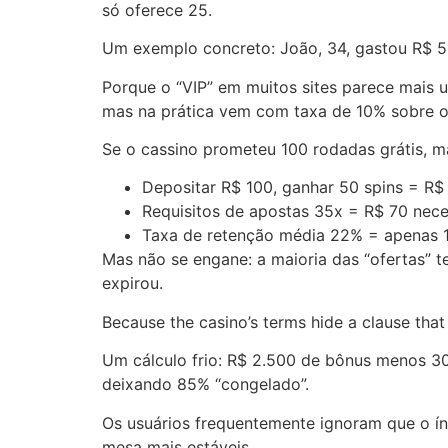
só oferece 25.
Um exemplo concreto: João, 34, gastou R$ 5
Porque o “VIP” em muitos sites parece mais
mas na prática vem com taxa de 10% sobre o
Se o cassino prometeu 100 rodadas grátis, ma
Depositar R$ 100, ganhar 50 spins = R$ 
Requisitos de apostas 35x = R$ 70 nece
Taxa de retenção média 22% = apenas 1
Mas não se engane: a maioria das “ofertas” 
expirou.
Because the casino’s terms hide a clause th
Um cálculo frio: R$ 2.500 de bônus menos 30%
deixando 85% “congelado”.
Os usuários frequentemente ignoram que o í
mesa mais estáveis.