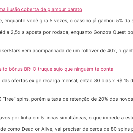
uma ilusão coberta de glamour barato
, enquanto você gira 5 vezes, o cassino já ganhou 5% da 
ia 2,5x a aposta por rodada, enquanto Gonzo’s Quest pode
okerStars vem acompanhada de um rollover de 40x, o ganho
ito bônus BR: O truque sujo que ninguém te conta
ia das ofertas exige recarga mensal, então 30 dias x R$ 15
 “free” spins, porém a taxa de retenção de 20% dos novos
ntavos por linha em 5 linhas simultâneas, o que impede a es
idade como Dead or Alive, vai precisar de cerca de 80 spin