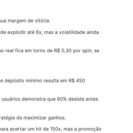
sua margem de vitória.
 explodir até 6x, mas a volatilidade ainda
 real fica em torno de R$ 0,30 por spin, se
 de depósito mínimo resulta em R$ 450
 usuários demonstra que 80% desiste antes
tratégia de maximizar ganhos.
s para acertar um hit de 150x, mas a promoção