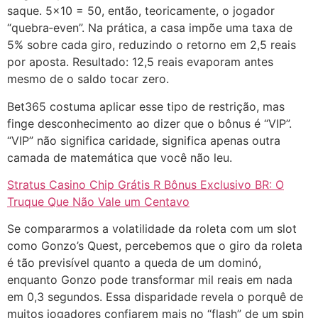
saque. 5×10 = 50, então, teoricamente, o jogador
“quebra‑even”. Na prática, a casa impõe uma taxa de
5% sobre cada giro, reduzindo o retorno em 2,5 reais
por aposta. Resultado: 12,5 reais evaporam antes
mesmo de o saldo tocar zero.
Bet365 costuma aplicar esse tipo de restrição, mas
finge desconhecimento ao dizer que o bônus é “VIP”.
“VIP” não significa caridade, significa apenas outra
camada de matemática que você não leu.
Stratus Casino Chip Grátis R Bônus Exclusivo BR: O
Truque Que Não Vale um Centavo
Se compararmos a volatilidade da roleta com um slot
como Gonzo’s Quest, percebemos que o giro da roleta
é tão previsível quanto a queda de um dominó,
enquanto Gonzo pode transformar mil reais em nada
em 0,3 segundos. Essa disparidade revela o porquê de
muitos jogadores confiarem mais no “flash” de um spin