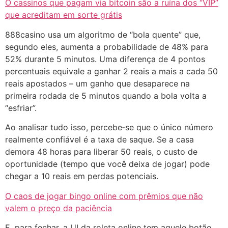
O cassinos que pagam via bitcoin são a ruína dos “VIP”
que acreditam em sorte grátis
888casino usa um algoritmo de “bola quente” que,
segundo eles, aumenta a probabilidade de 48% para
52% durante 5 minutos. Uma diferença de 4 pontos
percentuais equivale a ganhar 2 reais a mais a cada 50
reais apostados – um ganho que desaparece na
primeira rodada de 5 minutos quando a bola volta a
“esfriar”.
Ao analisar tudo isso, percebe‑se que o único número
realmente confiável é a taxa de saque. Se a casa
demora 48 horas para liberar 50 reais, o custo de
oportunidade (tempo que você deixa de jogar) pode
chegar a 10 reais em perdas potenciais.
O caos de jogar bingo online com prêmios que não
valem o preço da paciência
E, para fechar, a UI da roleta online tem aquele botão