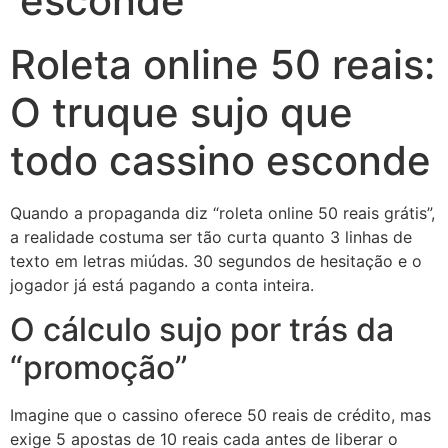
esconde
Roleta online 50 reais:
O truque sujo que
todo cassino esconde
Quando a propaganda diz “roleta online 50 reais grátis”,
a realidade costuma ser tão curta quanto 3 linhas de
texto em letras miúdas. 30 segundos de hesitação e o
jogador já está pagando a conta inteira.
O cálculo sujo por trás da
“promoção”
Imagine que o cassino oferece 50 reais de crédito, mas
exige 5 apostas de 10 reais cada antes de liberar o