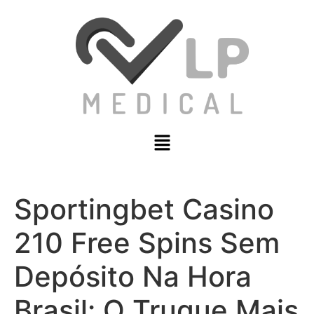
Sportingbet Casino
210 Free Spins Sem
Depósito Na Hora
Brasil: O Truque Mais