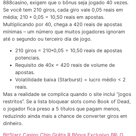
888casino, exigem que o bônus seja jogado 40 vezes.
Se você tem 210 giros, cada giro vale 0,05 reais em
média; 210 * 0,05 = 10,50 reais em apostas.
Multiplicando por 40, chega a 420 reais de apostas
mínimas – um número que muitos jogadores ignoram
até o segundo ou terceiro dia de jogo.
210 giros = 210*0,05 = 10,50 reais de apostas
potenciais.
Requisito de 40x = 420 reais de volume de
apostas.
Volatilidade baixa (Starburst) = lucro médio < 2
reais.
Mas a realidade se complica quando o site inclui “jogos
restritos”. Se a lista bloquear slots como Book of Dead,
o jogador fica preso a 5 títulos que pagam menos,
reduzindo ainda mais a chance de converter giros em
dinheiro.
BitStarz Casino Chip Grátis R Bônus Exclusivo BR: O