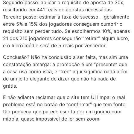
Segundo passo: aplicar o requisito de aposta de 30x,
resultando em 441 reais de apostas necessárias.
Terceiro passo: estimar a taxa de sucesso – geralmente
entre 5% e 15% dos jogadores conseguem cumprir o
requisito sem perder tudo. Se escolhermos 10%, apenas
21 dos 210 jogadores conseguirão “retirar” algum lucro,
e o lucro médio será de 5 reais por vencedor.
Conclusão? Não há conclusão a ser feita, mas sim uma
constatação amarga: a promoção é um “presente” que
a casa usa como isca, e “free” aqui significa nada além
de um jeito elegante de dizer que não há nada de
grátis.
E não adianta reclamar que o site tem UI limpa; o real
problema está no botão de “confirmar” que tem fonte
tão pequena que parece escrita por um gnomo com
miopia, quase impossível de ler sem zoom.