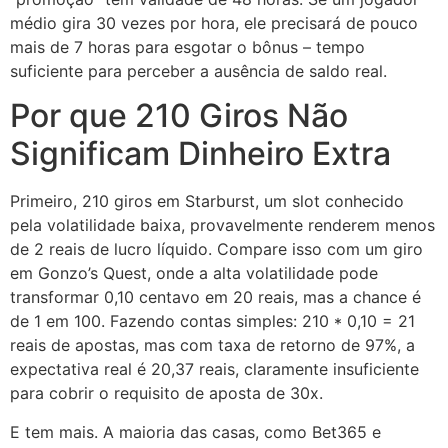
médio gira 30 vezes por hora, ele precisará de pouco
mais de 7 horas para esgotar o bônus – tempo
suficiente para perceber a ausência de saldo real.
Por que 210 Giros Não
Significam Dinheiro Extra
Primeiro, 210 giros em Starburst, um slot conhecido
pela volatilidade baixa, provavelmente renderem menos
de 2 reais de lucro líquido. Compare isso com um giro
em Gonzo’s Quest, onde a alta volatilidade pode
transformar 0,10 centavo em 20 reais, mas a chance é
de 1 em 100. Fazendo contas simples: 210 * 0,10 = 21
reais de apostas, mas com taxa de retorno de 97%, a
expectativa real é 20,37 reais, claramente insuficiente
para cobrir o requisito de aposta de 30x.
E tem mais. A maioria das casas, como Bet365 e