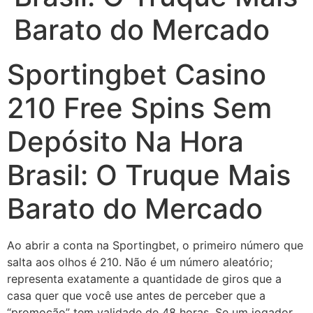
Barato do Mercado
Sportingbet Casino
210 Free Spins Sem
Depósito Na Hora
Brasil: O Truque Mais
Barato do Mercado
Ao abrir a conta na Sportingbet, o primeiro número que
salta aos olhos é 210. Não é um número aleatório;
representa exatamente a quantidade de giros que a
casa quer que você use antes de perceber que a
“promoção” tem validade de 48 horas. Se um jogador