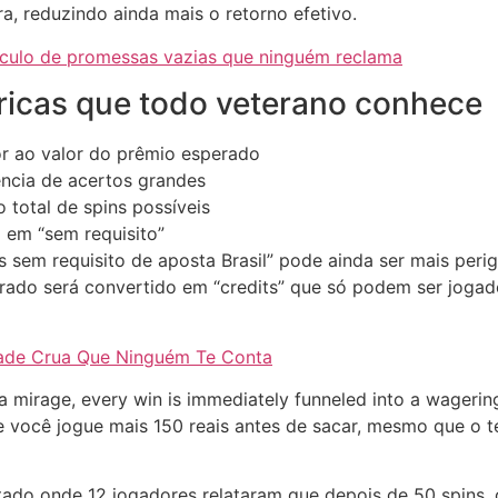
a, reduzindo ainda mais o retorno efetivo.
etáculo de promessas vazias que ninguém reclama
ricas que todo veterano conhece
or ao valor do prêmio esperado
uência de acertos grandes
total de spins possíveis
 em “sem requisito”
s sem requisito de aposta Brasil” pode ainda ser mais per
gerado será convertido em “credits” que só podem ser jo
rdade Crua Que Ninguém Te Conta
 mirage, every win is immediately funneled into a wagering
ue você jogue mais 150 reais antes de sacar, mesmo que o 
do onde 12 jogadores relataram que depois de 50 spins, o