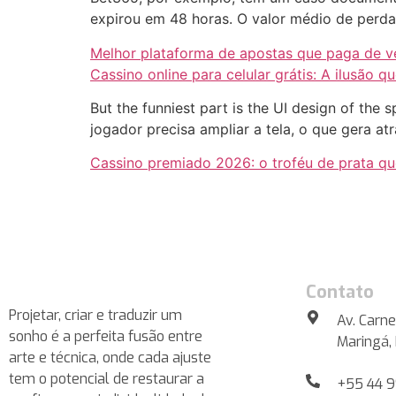
expirou em 48 horas. O valor médio de perda 
Melhor plataforma de apostas que paga de v
Cassino online para celular grátis: A ilusão 
But the funniest part is the UI design of the 
jogador precisa ampliar a tela, o que gera at
Cassino premiado 2026: o troféu de prata q
Contato
Projetar, criar e traduzir um
Av. Carne
sonho é a perfeita fusão entre
Maringá,
arte e técnica, onde cada ajuste
tem o potencial de restaurar a
+55 44 