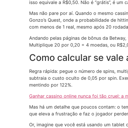
isso equivale a R$0,50. Não é “grátis”, é um 
Mas não pare por aí. Quando o mesmo cassino a
Gonzo’s Quest, onde a probabilidade de hitti
com menos de 1 real, mesmo após 20 rodada
Andando pelas páginas de bônus da Betway, 
Multiplique 20 por 0,20 = 4 moedas, ou R$2,0
Como calcular se vale 
Regra rápida: pegue o número de spins, multi
subtraia o custo oculto de 0,05 por spin. Exe
mentindo por 122%.
Ganhar cassino online nunca foi tão cruel: a 
Mas há um detalhe que poucos contam: o tem
que eleva a frustração e faz o jogador perd
Or, imagine que você está usando um tablet 