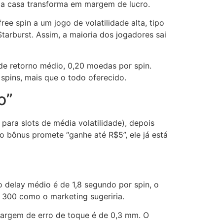
ue a casa transforma em margem de lucro.
ee spin a um jogo de volatilidade alta, tipo
arburst. Assim, a maioria dos jogadores sai
e retorno médio, 0,20 moedas por spin.
spins, mais que o todo oferecido.
o”
para slots de média volatilidade), depois
 o bônus promete “ganhe até R$5”, ele já está
delay médio é de 1,8 segundo por spin, o
o 300 como o marketing sugeriria.
 margem de erro de toque é de 0,3 mm. O