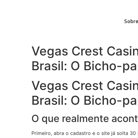
Sobre
Vegas Crest Casi
Brasil: O Bicho-
Vegas Crest Casi
Brasil: O Bicho-
O que realmente acont
Primeiro, abra o cadastro e o site já solta 3