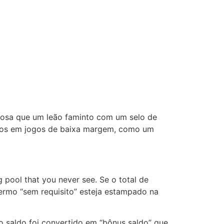
igosa que um leão faminto com um selo de
gados em jogos de baixa margem, como um
 pool that you never see. Se o total de
termo “sem requisito” esteja estampado na
 saldo foi convertido em “bônus saldo” que