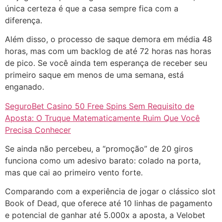
única certeza é que a casa sempre fica com a
diferença.
Além disso, o processo de saque demora em média 48
horas, mas com um backlog de até 72 horas nas horas
de pico. Se você ainda tem esperança de receber seu
primeiro saque em menos de uma semana, está
enganado.
SeguroBet Casino 50 Free Spins Sem Requisito de
Aposta: O Truque Matematicamente Ruim Que Você
Precisa Conhecer
Se ainda não percebeu, a “promoção” de 20 giros
funciona como um adesivo barato: colado na porta,
mas que cai ao primeiro vento forte.
Comparando com a experiência de jogar o clássico slot
Book of Dead, que oferece até 10 linhas de pagamento
e potencial de ganhar até 5.000x a aposta, a Velobet