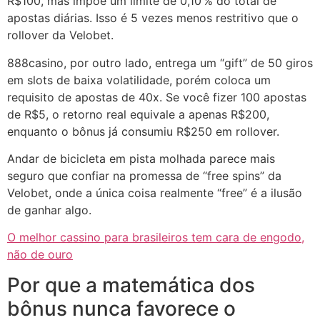
R$100, mas impõe um limite de 0,10 % do total de
apostas diárias. Isso é 5 vezes menos restritivo que o
rollover da Velobet.
888casino, por outro lado, entrega um “gift” de 50 giros
em slots de baixa volatilidade, porém coloca um
requisito de apostas de 40x. Se você fizer 100 apostas
de R$5, o retorno real equivale a apenas R$200,
enquanto o bônus já consumiu R$250 em rollover.
Andar de bicicleta em pista molhada parece mais
seguro que confiar na promessa de “free spins” da
Velobet, onde a única coisa realmente “free” é a ilusão
de ganhar algo.
O melhor cassino para brasileiros tem cara de engodo,
não de ouro
Por que a matemática dos
bônus nunca favorece o