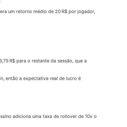
.
ra um retorno médio de 20 R$ por jogador,
,75 R$ para o restante da sessão, que a
n, então a expectativa real de lucro é
ssino adiciona uma taxa de rollover de 10x o