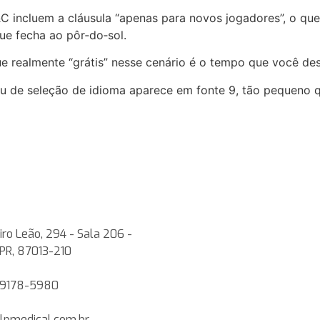
C incluem a cláusula “apenas para novos jogadores”, o que
e fecha ao pôr‑do‑sol.
que realmente “grátis” nesse cenário é o tempo que você de
enu de seleção de idioma aparece em fonte 9, tão pequeno 
Copyright 20
iro Leão, 294 - Sala 206 -
 PR, 87013-210
99178-5980
pmedical.com.br