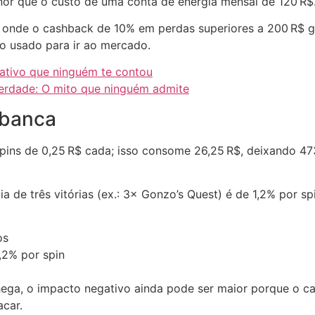
enor que o custo de uma conta de energia mensal de 120 R$
onde o cashback de 10% em perdas superiores a 200 R$ ge
o usado para ir ao mercado.
crativo que ninguém te contou
erdade: O mito que ninguém admite
 banca
pins de 0,25 R$ cada; isso consome 26,25 R$, deixando 473
 de três vitórias (ex.: 3× Gonzo’s Quest) é de 1,2% por spi
os
1,2% por spin
hega, o impacto negativo ainda pode ser maior porque o ca
acar.