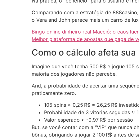
Na prática, o “benefício” para o usuário é m
Comparando com a estratégia de 888casino, 
o Vera and John parece mais um carro de lux
Bingo online dinheiro real Maceió: o caos lu
Melhor plataforma de apostas que paga de v
Como o cálculo afeta sua
Imagine que você tenha 500 R$ e jogue 105 s
maioria dos jogadores não percebe.
And, a probabilidade de acertar uma sequência
praticamente zero.
105 spins × 0,25 R$ = 26,25 R$ investid
Probabilidade de 3 vitórias seguidas ≈ 
Valor esperado ≈ -0,97 R$ por sessão
But, se você contar com a “VIP” que nunca c
bônus, obrigando a jogar 2 100 R$ antes de s