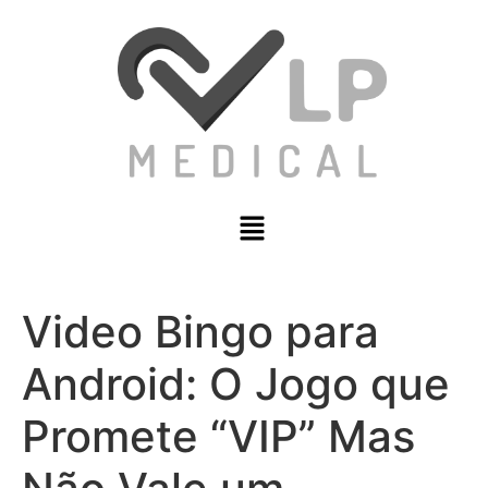
Video Bingo para
Android: O Jogo que
Promete “VIP” Mas