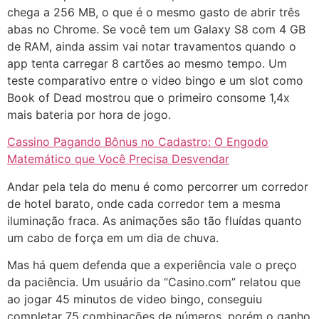
chega a 256 MB, o que é o mesmo gasto de abrir três
abas no Chrome. Se você tem um Galaxy S8 com 4 GB
de RAM, ainda assim vai notar travamentos quando o
app tenta carregar 8 cartões ao mesmo tempo. Um
teste comparativo entre o video bingo e um slot como
Book of Dead mostrou que o primeiro consome 1,4x
mais bateria por hora de jogo.
Cassino Pagando Bônus no Cadastro: O Engodo
Matemático que Você Precisa Desvendar
Andar pela tela do menu é como percorrer um corredor
de hotel barato, onde cada corredor tem a mesma
iluminação fraca. As animações são tão fluídas quanto
um cabo de força em um dia de chuva.
Mas há quem defenda que a experiência vale o preço
da paciência. Um usuário da “Casino.com” relatou que
ao jogar 45 minutos de video bingo, conseguiu
completar 75 combinações de números, porém o ganho