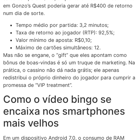
em Gonzo’s Quest poderia gerar até R$400 de retorno
num dia de sorte.
Tempo médio por partida: 3,2 minutos;
Taxa de retorno ao jogador (RTP): 92,5%;
Valor mínimo de aposta: R$0,10;
Máximo de cartões simultâneos: 12.
Mas não se engane, o “gift” que eles apontam como
bônus de boas-vindas é só um truque de marketing. Na
prática, o cassino não dá nada grátis; ele apenas
redistribui o próprio dinheiro do jogador para cumprir a
promessa de “VIP treatment”.
Como o vídeo bingo se
encaixa nos smartphones
mais velhos
Em um dispositivo Android 7.0, o consumo de RAM