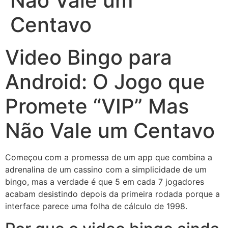
Não Vale um
Centavo
Video Bingo para
Android: O Jogo que
Promete “VIP” Mas
Não Vale um Centavo
Começou com a promessa de um app que combina a
adrenalina de um cassino com a simplicidade de um
bingo, mas a verdade é que 5 em cada 7 jogadores
acabam desistindo depois da primeira rodada porque a
interface parece uma folha de cálculo de 1998.