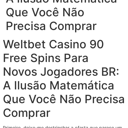
Que Você Não
Precisa Comprar
Weltbet Casino 90
Free Spins Para
Novos Jogadores BR:
A Ilusão Matemática
Que Você Não Precisa
Comprar
Primeiro, deixe-me destrinchar a oferta que parece um