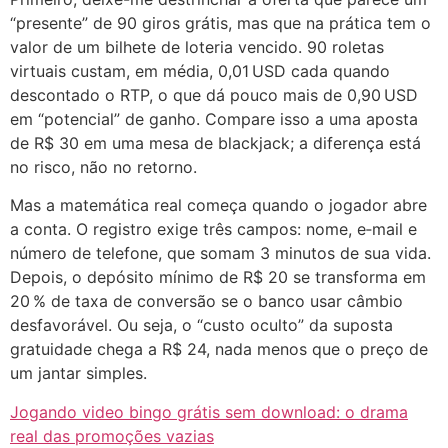
“presente” de 90 giros grátis, mas que na prática tem o
valor de um bilhete de loteria vencido. 90 roletas
virtuais custam, em média, 0,01 USD cada quando
descontado o RTP, o que dá pouco mais de 0,90 USD
em “potencial” de ganho. Compare isso a uma aposta
de R$ 30 em uma mesa de blackjack; a diferença está
no risco, não no retorno.
Mas a matemática real começa quando o jogador abre
a conta. O registro exige três campos: nome, e‑mail e
número de telefone, que somam 3 minutos de sua vida.
Depois, o depósito mínimo de R$ 20 se transforma em
20 % de taxa de conversão se o banco usar câmbio
desfavorável. Ou seja, o “custo oculto” da suposta
gratuidade chega a R$ 24, nada menos que o preço de
um jantar simples.
Jogando video bingo grátis sem download: o drama
real das promoções vazias